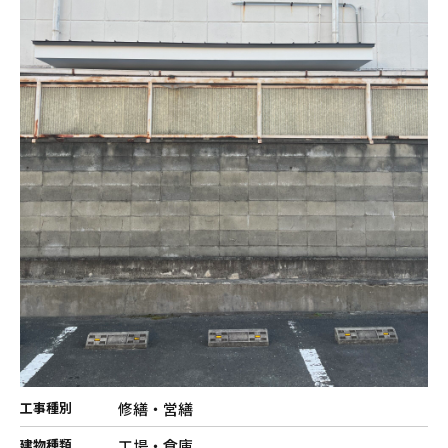
修繕・営繕
工事種別
工場・倉庫
建物種類